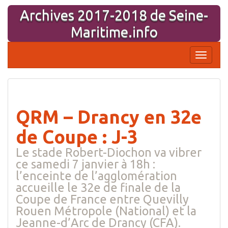
Aller
Archives 2017-2018 de Seine-
au
contenu
Maritime.info
Affiche
la
navigati
QRM – Drancy en 32e
de Coupe : J-3
Le stade Robert-Diochon va vibrer
ce samedi 7 janvier à 18h :
l’enceinte de l’agglomération
accueille le 32e de finale de la
Coupe de France entre Quevilly
Rouen Métropole (National) et la
Jeanne-d’Arc de Drancy (CFA).