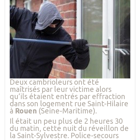
Deux cambrioleurs ont été
maîtrisés par leur victime alors
qu’ils étaient entrés par effraction
dans son logement rue Saint-Hilaire
à
Rouen
(Seine-Maritime).
Il était un peu plus de 2 heures 30
du matin, cette nuit du réveillon de
la Saint-Sylvestre. Police-secours