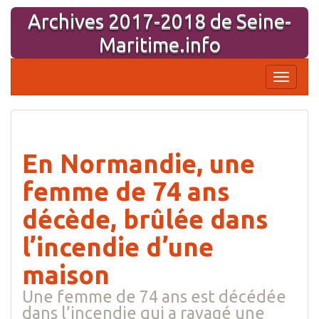
Aller
Archives 2017-2018 de Seine-
au
contenu
Maritime.info
Affiche
la
navigati
En Normandie, une
femme de 74 ans
décède, brûlée dans
l’incendie d’une
maison
Une femme de 74 ans est décédée
dans l’incendie qui a ravagé une