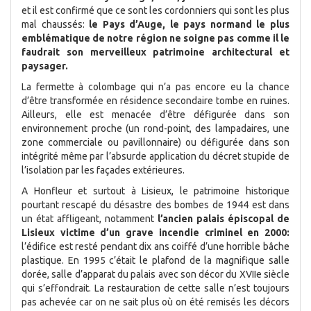
et il est confirmé que ce sont les cordonniers qui sont les plus
mal chaussés:
le Pays d’Auge, le pays normand le plus
emblématique de notre région ne soigne pas comme il le
faudrait son merveilleux patrimoine architectural et
paysager.
La fermette à colombage qui n’a pas encore eu la chance
d’être transformée en résidence secondaire tombe en ruines.
Ailleurs, elle est menacée d’être défigurée dans son
environnement proche (un rond-point, des lampadaires, une
zone commerciale ou pavillonnaire) ou défigurée dans son
intégrité même par l’absurde application du décret stupide de
l’isolation par les façades extérieures.
A Honfleur et surtout à Lisieux, le patrimoine historique
pourtant rescapé du désastre des bombes de 1944 est dans
un état affligeant, notamment
l’ancien palais épiscopal de
Lisieux victime d’un grave incendie criminel en 2000:
l’édifice est resté pendant dix ans coiffé d’une horrible bâche
plastique. En 1995 c’était le plafond de la magnifique salle
dorée, salle d’apparat du palais avec son décor du XVIIe siècle
qui s’effondrait. La restauration de cette salle n’est toujours
pas achevée car on ne sait plus où on été remisés les décors