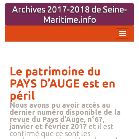
Aller
Archives 2017-2018 de Seine-
au
contenu
Maritime.info
Affiche
la
navigati
Le patrimoine du
PAYS D’AUGE est en
péril
Nous avons pu avoir accès au
dernier numéro disponible de la
revue du Pays d’Auge, n°67,
janvier et février 2017
et il est
confirmé que ce sont les