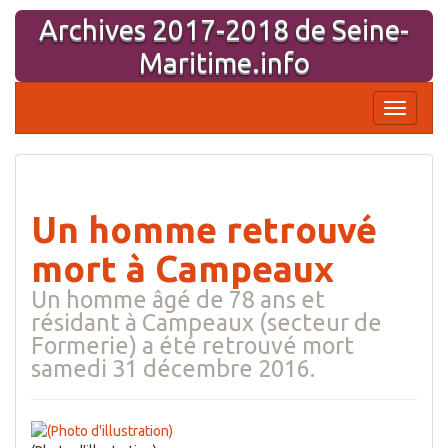
Aller
Archives 2017-2018 de Seine-
au
contenu
Maritime.info
Affiche
la
navigati
Un homme retrouvé
mort à Campeaux
Un homme âgé de 78 ans et
résidant à Campeaux (secteur de
Formerie) a été retrouvé mort
samedi 31 décembre 2016.