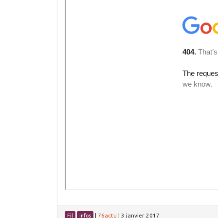
|
76actu
|
3 janvier 2017
Fil
Infos