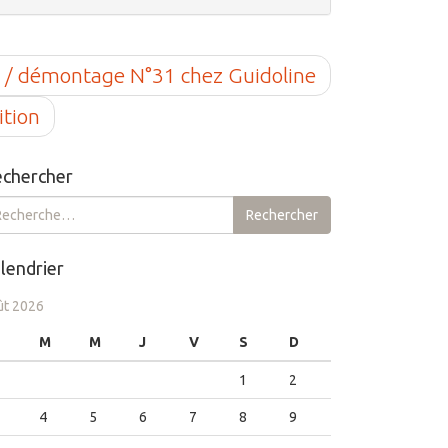
e / démontage N°31 chez Guidoline
ition
chercher
chercher :
Rechercher
lendrier
ût 2026
M
M
J
V
S
D
1
2
4
5
6
7
8
9