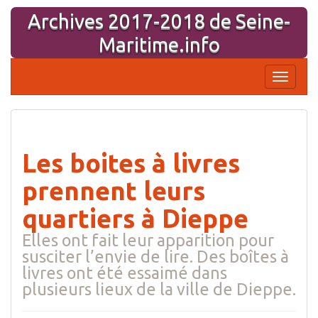
Aller
Archives 2017-2018 de Seine-
au
contenu
Maritime.info
Affiche
la
navigati
Les boites à livres
prennent leurs
quartiers à Dieppe
Elles ont fait leur apparition pour
susciter l’envie de lire. Des boîtes à
livres ont été essaimé dans
plusieurs lieux de la ville de Dieppe.