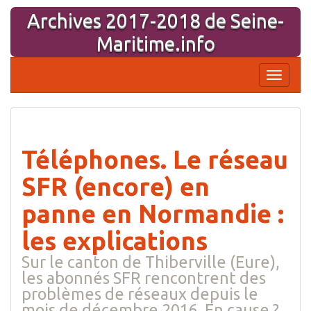
Aller
Archives 2017-2018 de Seine-
au
contenu
Maritime.info
Affiche
la
navigati
Téléphones. Le réseau
SFR (encore) en
panne en Normandie :
les explications
Sur le canton de Thiberville (Eure),
les abonnés SFR rencontrent des
problèmes de réseaux depuis le
mois de décembre 2016. En cause ?