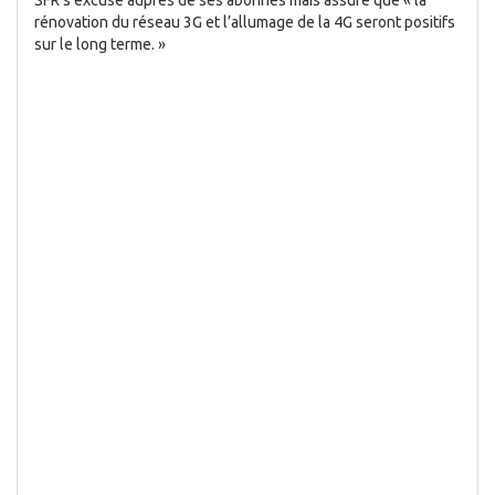
SFR s’excuse auprès de ses abonnés mais assure que « la
rénovation du réseau 3G et l’allumage de la 4G seront positifs
sur le long terme. »