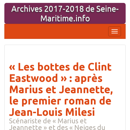
Aller
Archives 2017-2018 de Seine-
au
contenu
Maritime.info
Affiche
la
navigati
« Les bottes de Clint
Eastwood » : après
Marius et Jeannette,
le premier roman de
Jean-Louis Milesi
Scénariste de « Marius et
Jeannette » et des « Neiges du